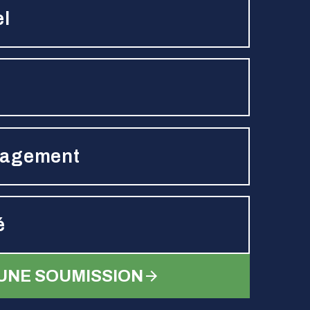
el
nagement
é
UNE SOUMISSION