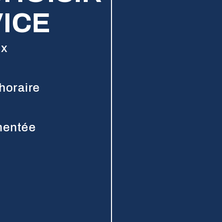
ICE
ux
 horaire
imentée