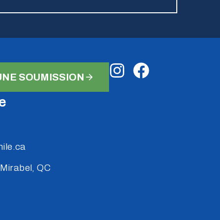
NE SOUMISSION
e
ile.ca
 Mirabel, QC