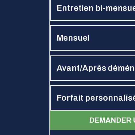
Entretien bi-mensu
Mensuel
Avant/Après démé
Forfait personnalis
DEMANDER 