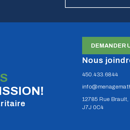
DEMANDER U
Nous joindr
S
450.433.6844
info@menagemath
SSION!
12785 Rue Brault,
ritaire
J7J 0C4