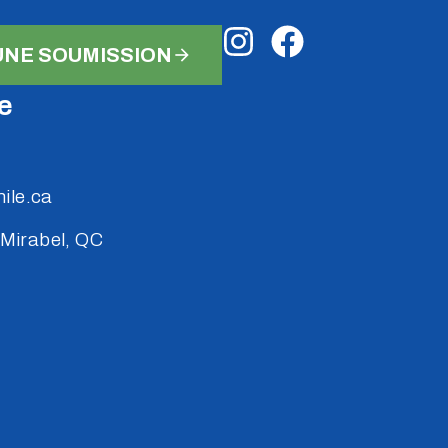
NE SOUMISSION
e
ile.ca
 Mirabel, QC