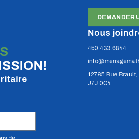
DEMANDER U
Nous joindr
S
450.433.6844
info@menagemath
SSION!
12785 Rue Brault,
ritaire
J7J 0C4
ons de